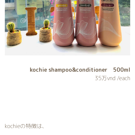
kochie shampoo&conditioner 500ml
35万vnd /each
kochieの特徴は、