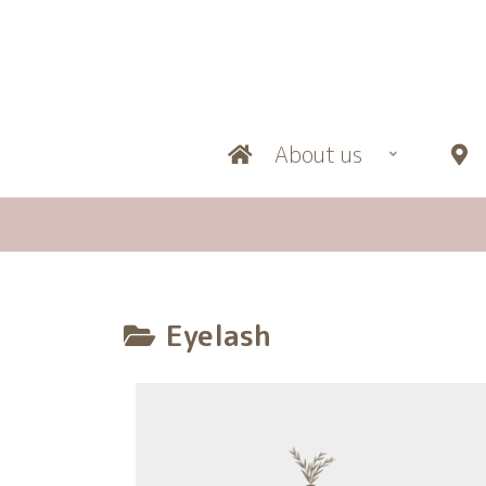
About us
L
Eyelash