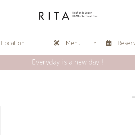
ocation
Menu
Reserv
Everyday is a new day !