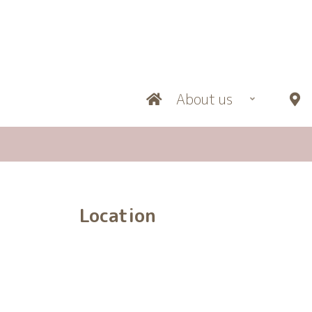
About us
L
Location