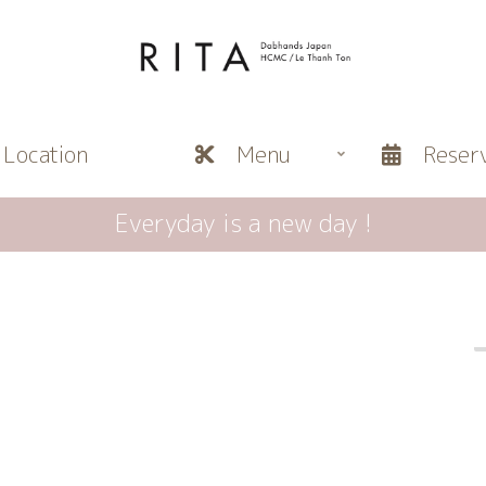
ocation
Menu
Reserv
Everyday is a new day !