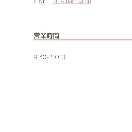
LINE：
RITA hair salon
営業時間
9:30-20:00