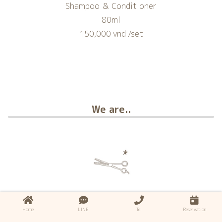
Shampoo ＆ Conditioner
80ml
150,000 vnd /set
We are..
RITA Hair Vietnam
Home
LINE
Tel
Reservation
レタントン通りにある日系美容室。