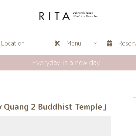
ocation
Menu
Reserv
Everyday is a new day !
ng 2 Buddhist Temple」