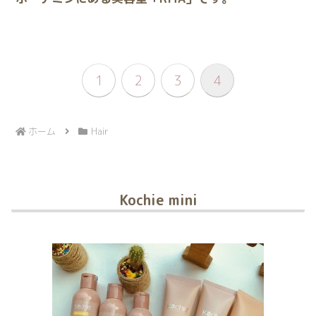
1
2
3
4
ホーム
Hair
Kochie mini