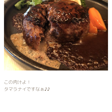
この肉汁よ！
タマラナイですなぁ♪♪