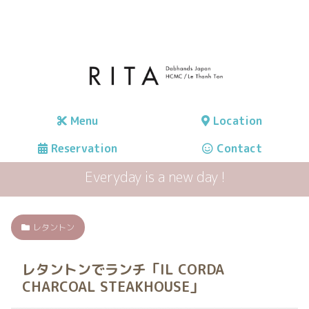
Menu
Location
Reservation
Contact
Everyday is a new day !
レタントン
レタントンでランチ「IL CORDA
CHARCOAL STEAKHOUSE」