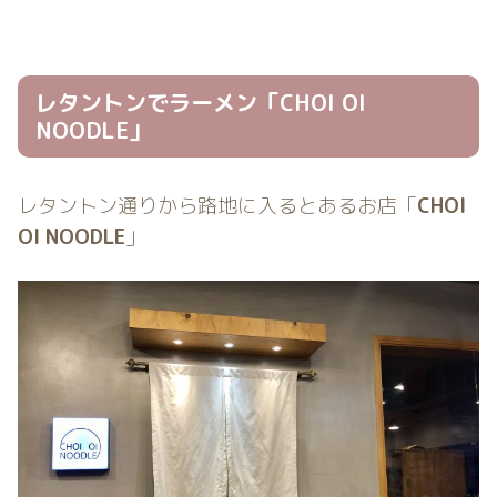
レタントンでラーメン「CHOI OI
NOODLE」
レタントン通りから路地に入るとあるお店「
CHOI
OI NOODLE
」