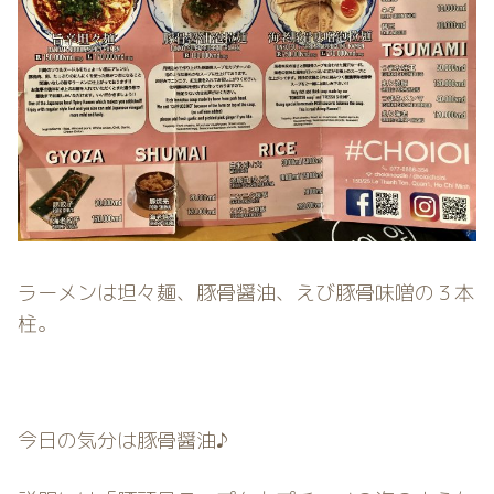
ラーメンは坦々麺、豚骨醤油、えび豚骨味噌の３本
柱。
今日の気分は豚骨醤油♪